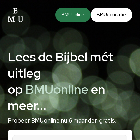
BMUonline
BMUeducatie
Lees de Bijbel mét
uitleg
op
BMUonline
en
meer...
Probeer BMUonline nu 6 maanden gratis.