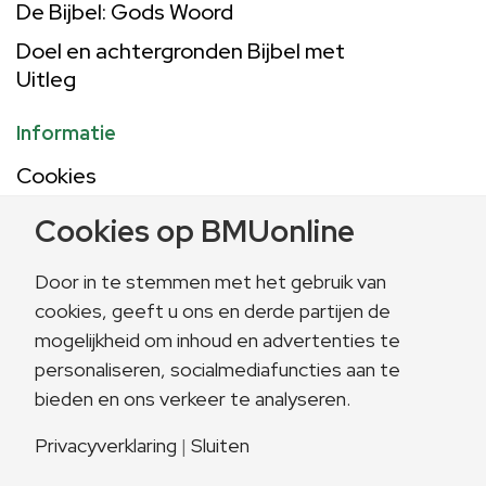
De Bijbel: Gods Woord
Doel en achtergronden Bijbel met
Uitleg
Informatie
Cookies
Privacy statement
Cookies op BMUonline
Gebruiksvoorwaarden
Door in te stemmen met het gebruik van
Contactgegevens
cookies, geeft u ons en derde partijen de
mogelijkheid om inhoud en advertenties te
Postbus 613
personaliseren, socialmediafuncties aan te
7300 AP Apeldoorn
bieden en ons verkeer te analyseren.
055 539 02 22
Privacyverklaring
|
Sluiten