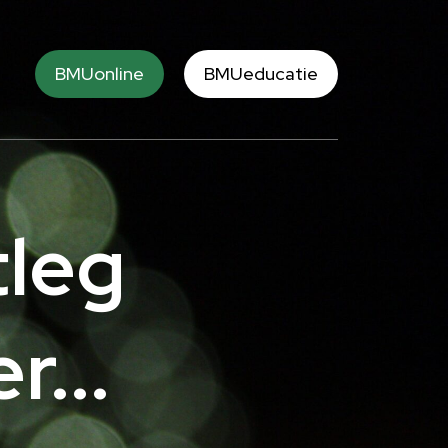
BMUonline
BMUeducatie
tleg
...