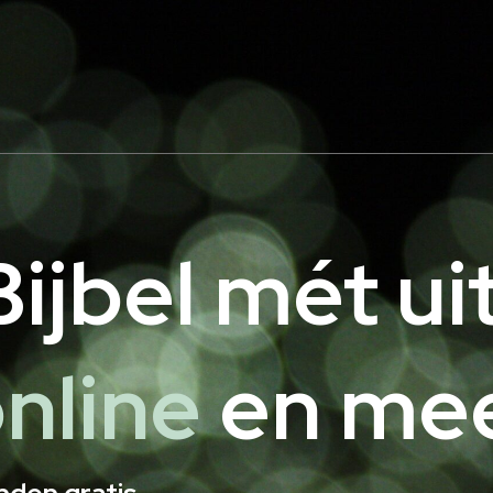
ijbel mét ui
nline
en meer