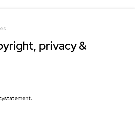
ies
yright, privacy &
acystatement.